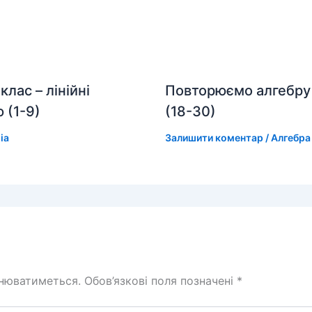
лас – лінійні
Повторюємо алгебру з
 (1-9)
(18-30)
lia
Залишити коментар
/
Алгебра
днюватиметься.
Обов’язкові поля позначені
*