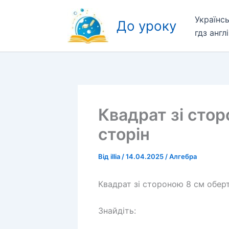
Перейти
Українс
до
До уроку
гдз англ
вмісту
Квадрат зі стор
сторін
Від
illia
/
14.04.2025
/
Алгебра
Квадрат зі стороною 8 см оберт
Знайдіть: