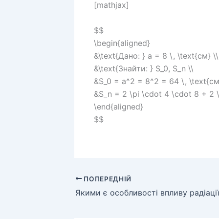
[mathjax]
$$
\begin{aligned}
&\text{Дано: } a = 8 \, \text{см} \\
&\text{Знайти: } S_0, S_n \\
&S_0 = a^2 = 8^2 = 64 \, \text{см
&S_n = 2 \pi \cdot 4 \cdot 8 + 2 \
\end{aligned}
$$
ПОПЕРЕДНІЙ
Якими є особливості впливу радіаці