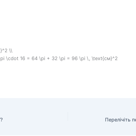
}^2 \\
pi \cdot 16 = 64 \pi + 32 \pi = 96 \pi \, \text{см}^2
ї?