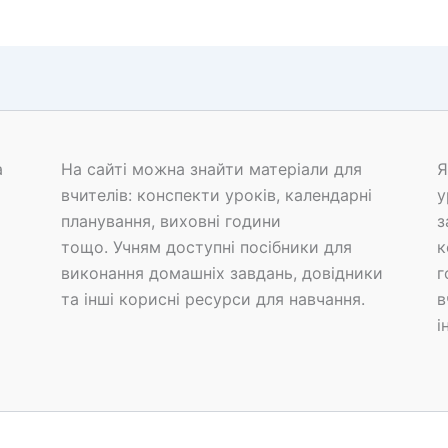
а
На сайті можна знайти матеріали для
Я
вчителів: конспекти уроків, календарні
у
планування, виховні години
з
тощо. Учням доступні посібники для
к
виконання домашніх завдань, довідники
г
та інші корисні ресурси для навчання.
в
і