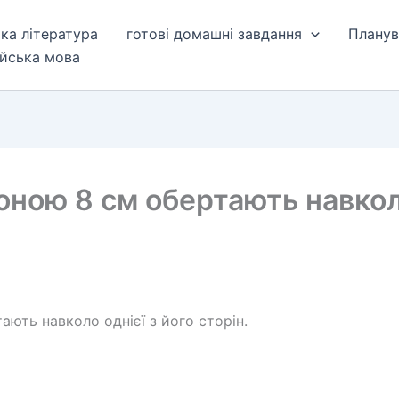
ька література
готові домашні завдання
Планув
ійська мова
оною 8 см обертають навколо
ають навколо однієї з його сторін.