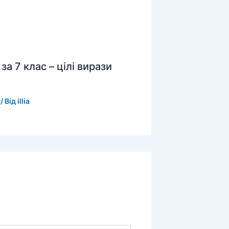
а 7 клас – цілі вирази
/ Від
illia