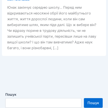
Юнак закінчує середню школу… Перед ним
відкриваються неосяжні обрії його майбутнього
життя, життя дорослої людини, коли він сам
вибиратиме шлях, яким піде далі. Що ж вибере він?
Чи відразу порине в трудову діяльність, чи не
залишить учнівської парти, пересівши лише на лаву
вищої школи? І що він там вивчатиме? Адже наук
багато, і вони різнобарвні, […]
Пошук
Пошук