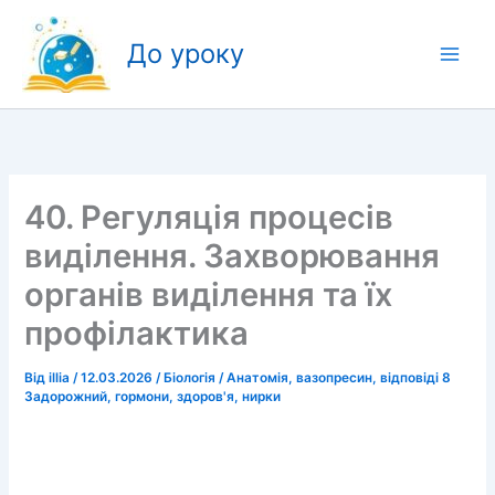
Перейти
до
До уроку
вмісту
40. Регуляція процесів
виділення. Захворювання
органів виділення та їх
профілактика
Від
illia
/
12.03.2026
/
Біологія
/
Анатомія
,
вазопресин
,
відповіді 8
Задорожний
,
гормони
,
здоров'я
,
нирки