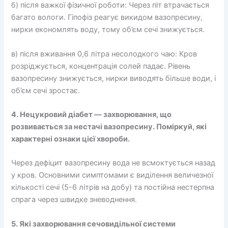
б) після важкої фізичної роботи: Через піт втрачається
багато вологи. Гіпофіз реагує викидом вазопресину,
нирки економлять воду, тому об’єм сечі знижується.
в) після вживання 0,6 літра несолодкого чаю: Кров
розріджується, концентрація солей падає. Рівень
вазопресину знижується, нирки виводять більше води, і
об’єм сечі зростає.
4. Нецукровий діабет — захворювання, що
розвивається за нестачі вазопресину. Поміркуй, які
характерні ознаки цієї хвороби.
Через дефіцит вазопресину вода не всмоктується назад
у кров. Основними симптомами є виділення величезної
кількості сечі (5-6 літрів на добу) та постійна нестерпна
спрага через швидке зневоднення.
5. Які захворювання сечовидільної системи