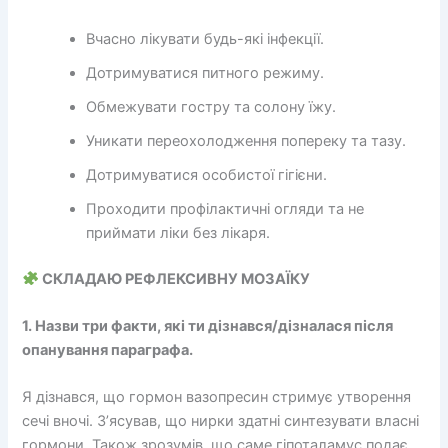
Вчасно лікувати будь-які інфекції.
Дотримуватися питного режиму.
Обмежувати гостру та солону їжу.
Уникати переохолодження попереку та тазу.
Дотримуватися особистої гігієни.
Проходити профілактичні огляди та не
приймати ліки без лікаря.
СКЛАДАЮ РЕФЛЕКСИВНУ МОЗАЇКУ
1. Назви три факти, які ти дізнався/дізналася після
опанування параграфа.
Я дізнався, що гормон вазопресин стримує утворення
сечі вночі. З’ясував, що нирки здатні синтезувати власні
гормони. Також зрозумів, що саме гіпоталамус подає