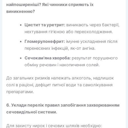
найпоширеніші? Які чинники сприяють їх
виникненню?
Цистит та уретрит:
виникають через бактерії,
нехтування гігієною або переохолодження.
Гломерулонефрит:
імунне ускладнення після
перенесених інфекцій, як-от ангіна.
Сечокам’яна хвороба:
результат порушеного
обміну речовин і накопичення солей.
До загальних ризиків належать алкоголь, надлишок
солі в раціоні, дефіцит питної води та самолікування
препаратами.
6. Уклади перелік правил запобігання захворюванням
сечовидільної системи.
Для захисту нирок і сечових шляхів необхідно: