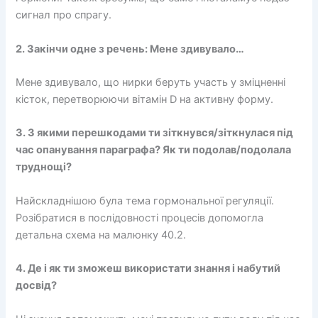
сигнал про спрагу.
2. Закінчи одне з речень: Мене здивувало…
Мене здивувало, що нирки беруть участь у зміцненні
кісток, перетворюючи вітамін D на активну форму.
3. З якими перешкодами ти зіткнувся/зіткнулася під
час опанування параграфа? Як ти подолав/подолала
труднощі?
Найскладнішою була тема гормональної регуляції.
Розібратися в послідовності процесів допомогла
детальна схема на малюнку 40.2.
4. Де і як ти зможеш використати знання і набутий
досвід?