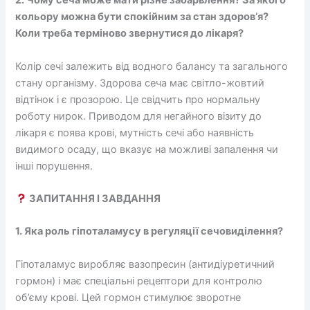
2. Чому сеча може мати різне забарвлення? За якого
кольору можна бути спокійним за стан здоров’я?
Коли треба терміново звернутися до лікаря?
Колір сечі залежить від водного балансу та загального
стану організму. Здорова сеча має світло-жовтий
відтінок і є прозорою. Це свідчить про нормальну
роботу нирок. Приводом для негайного візиту до
лікаря є поява крові, мутність сечі або наявність
видимого осаду, що вказує на можливі запалення чи
інші порушення.
ЗАПИТАННЯ І ЗАВДАННЯ
1. Яка роль гіпоталамусу в регуляції сечовиділення?
Гіпоталамус виробляє вазопресин (антидіуретичний
гормон) і має спеціальні рецептори для контролю
об’єму крові. Цей гормон стимулює зворотне