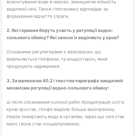
всмоктування води в нирках, зменшуючи кількість
виділеної сечі. Також гіпоталамус відповідає за
формування відчуття спраги.
2. Які гормони беруть участь у регуляції водно-
сольового обміну? Які залози їх виділяють у кров?
Основними регуляторами є вазопресин, що
вивільняється гіпофізом, та альдостерон, який
продукують наднирники.
3. За малюнком 40.2 і текстом параграфа змоделюй
механізми регуляції водно-сольового обміну:
а) після споживання солоної риби: Концентрація солі в
крові зростає, гіпофіз виділяє більше вазопресину.
Нирки повертають воду в організм, через що сечі стає
мало і вона стає концентрованою.