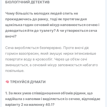
БІОЛОГІЧНИЙ ДЕТЕКТИВ
Чому більшість молодих людей спить не
прокидаючись до ранку, тоді як протягом дня
щокілька годин сечовий міхур наповнюється сечею і
доводиться йти до туалету? А чи утворюється сеча
вночі?
Сеча виробляється безперервно. Проте вночі діє
гормон вазопресин, який змушує нирки інтенсивніше
повертати воду в кровообіг. Через це об’єм сечі
зменшується, а сечовий міхур заповнюється набагато
повільніше.
ТРЕНУЙСЯ ДУМАТИ
1. За яких умов співвідношення об’ємів рідини, що
надійшла з напоями і виділяється із сечею, відповідає
варіанту 2 на малюнку 40.1?