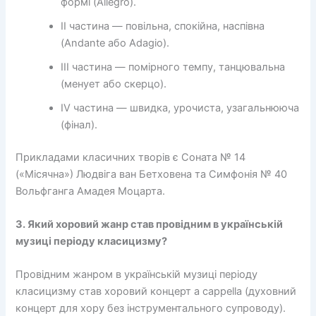
формі (Allegro).
II частина — повільна, спокійна, наспівна
(Andante або Adagio).
III частина — помірного темпу, танцювальна
(менует або скерцо).
IV частина — швидка, урочиста, узагальнююча
(фінал).
Прикладами класичних творів є Соната № 14
(«Місячна») Людвіга ван Бетховена та Симфонія № 40
Вольфганга Амадея Моцарта.
3. Який хоровий жанр став провідним в українській
музиці періоду класицизму?
Провідним жанром в українській музиці періоду
класицизму став хоровий концерт a cappella (духовний
концерт для хору без інструментального супроводу).