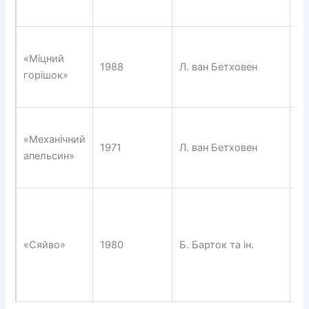
(В
«
«Міцний
ра
1988
Л. ван Бетховен
горішок»
«С
№
Ф
«Механічний
з
1971
Л. ван Бетховен
апельсин»
«С
№
«M
St
Pe
«Сяйво»
1980
Б. Барток та ін.
a
Ce
ін