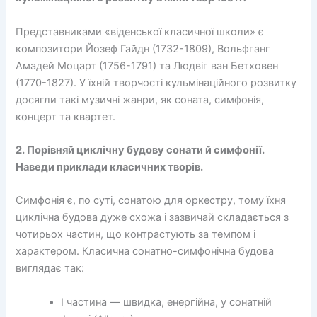
Представниками «віденської класичної школи» є
композитори Йозеф Гайдн (1732-1809), Вольфганг
Амадей Моцарт (1756-1791) та Людвіг ван Бетховен
(1770-1827). У їхній творчості кульмінаційного розвитку
досягли такі музичні жанри, як соната, симфонія,
концерт та квартет.
2. Порівняй циклічну будову сонати й симфонії.
Наведи приклади класичних творів.
Симфонія є, по суті, сонатою для оркестру, тому їхня
циклічна будова дуже схожа і зазвичай складається з
чотирьох частин, що контрастують за темпом і
характером. Класична сонатно-симфонічна будова
виглядає так:
I частина — швидка, енергійна, у сонатній