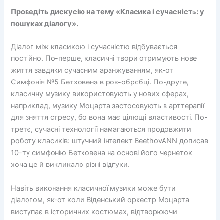
Проведіть дискусію на тему «Класика і сучасність: у
пошуках діалогу».
Діалог між класикою і сучасністю відбувається
постійно. По-перше, класичні твори отримують нове
життя завдяки сучасним аранжуванням, як-от
Симфонія №5 Бетховена в рок-обробці. По-друге,
класичну музику використовують у нових сферах,
наприклад, музику Моцарта застосовують в арттерапії
для зняття стресу, бо вона має цілющі властивості. По-
третє, сучасні технології намагаються продовжити
роботу класиків: штучний інтелект BeethovANN дописав
10-ту симфонію Бетховена на основі його чернеток,
хоча це й викликало різні відгуки.
Навіть виконання класичної музики може бути
діалогом, як-от коли Віденський оркестр Моцарта
виступає в історичних костюмах, відтворюючи