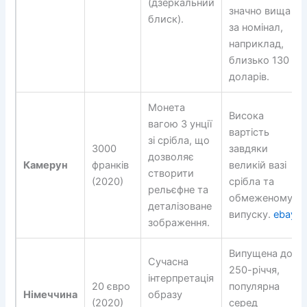
(дзеркальний
значно вища
блиск).
за номінал,
наприклад,
близько 130
доларів.
Монета
Висока
вагою 3 унції
вартість
зі срібла, що
3000
завдяки
дозволяє
Камерун
франків
великій вазі
створити
(2020)
срібла та
рельєфне та
обмеженому
деталізоване
випуску.
ebay
зображення.
Випущена до
Сучасна
250-річчя,
інтерпретація
20 євро
популярна
Німеччина
образу
(2020)
серед