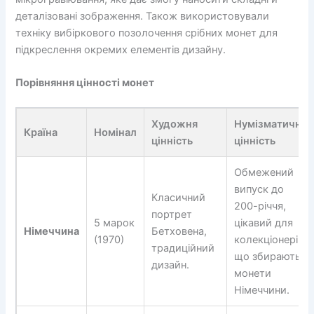
деталізовані зображення. Також використовували
техніку вибіркового позолочення срібних монет для
підкреслення окремих елементів дизайну.
Порівняння цінності монет
Художня
Нумізматична
Країна
Номінал
цінність
цінність
Обмежений
випуск до
Класичний
200-річчя,
портрет
5 марок
цікавий для
Німеччина
Бетховена,
(1970)
колекціонерів,
традиційний
що збирають
дизайн.
монети
Німеччини.