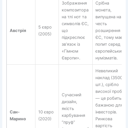
Зображення
Срібна
композитора
монета,
на тлі нот та
випущена на
символів ЄС,
честь
5 євро
Австрія
що
розширення
(2005)
підкреслює
ЄС, тому має
зв’язок із
попит серед
«Гімном
європейських
Європи».
нумізматів.
Невеликий
наклад (3500
шт.), срібло
високої проби
Сучасний
— це робить її
дизайн,
бажаною для
якість
Сан-
10 євро
інвесторів.
карбування
Марино
(2020)
Ринкова
“пруф”
вартість