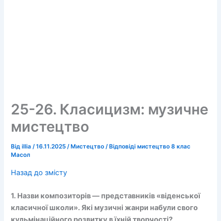
25-26. Класицизм: музичне
мистецтво
Від
illia
/
16.11.2025
/
Мистецтво
/
Відповіді мистецтво 8 клас
Масол
Назад до змісту
1. Назви композиторів — представників «віденської
класичної школи». Які музичні жанри набули свого
кульмінаційного розвитку в їхній творчості?