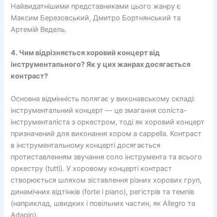
Найвидатнішими представниками цього жанру є
Максим Березовський, Дмитро Бортнянський та
Артемій Ведель.
4. Чим відрізняється хоровий концерт від
інструментального? Як у цих жанрах досягається
контраст?
Основна відмінність полягає у виконавському складі:
інструментальний концерт — це змагання соліста-
інструменталіста з оркестром, тоді як хоровий концерт
призначений для виконання хором a cappella. Контраст
в інструментальному концерті досягається
протиставленням звучання соло інструмента та всього
оркестру (tutti). У хоровому концерті контраст
створюється шляхом зіставлення різних хорових груп,
динамічних відтінків (forte і piano), регістрів та темпів
(наприклад, швидких і повільних частин, як Allegro та
Adagio).