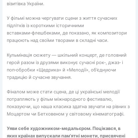
візитівка України.
У фільмі можна чергувати сцени з життя сучасних
підлітків із короткими історичними
вставками‑флешбеками, де показано, як композитори
працюють над своїми творами в складні часи.
Кульмінація сюжету — шкільний концерт, де головний
герой разом із друзями виконує сучасні рок‑, джаз‑ і
поп‑обробки «Щедрика» й «Мелодії», об’єднуючи
традицію й сучасне звучання.
Фіналом може стати сцена, де ці українські мелодії
потрапляють у фільм міжнародного фестивалю,
показуючи, що наша класика здатна звучати на рівних з
Моцартом чи Бетховеном у світовому кінематографі.
Уяви себе художником-медальєром. Поцікався, в
яких країнах випускали пам’ятні монети, присвячені