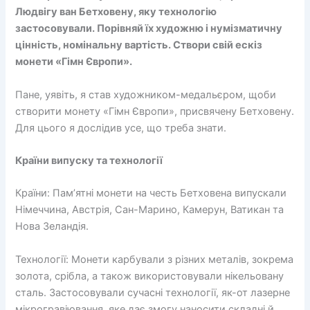
Людвігу ван Бетховену, яку технологію
застосовували. Порівняй їх художню і нумізматичну
цінність, номінальну вартість. Створи свій ескіз
монети «Гімн Європи».
Пане, уявіть, я став художником-медальєром, щоби
створити монету «Гімн Європи», присвячену Бетховену.
Для цього я дослідив усе, що треба знати.
Країни випуску та технології
Країни: Пам’ятні монети на честь Бетховена випускали
Німеччина, Австрія, Сан-Марино, Камерун, Ватикан та
Нова Зеландія.
Технології: Монети карбували з різних металів, зокрема
золота, срібла, а також використовували нікельовану
сталь. Застосовували сучасні технології, як-от лазерне
мікрогравіювання, яке дає змогу наносити складні й