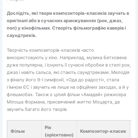
Дослідіть, які твори композиторів-класиків звучать в
оригіналі або в сучасних аранжуваннях (рок, джаз,
поп) у кінофільмах. Створіть фільмографію каверів і
саундтреків.
Творчість композиторів-класиків часто
використовують у кіно. Наприклад, музика Бетховена
дуже популярна, і існують її сучасні обробки в стилі рок,
джаз і навіть сальса, які стають саундтреками. Мелодія
з фіналу його 9-ї симфонії, «Ода до радості», стала
гімном ЄС і звучить не лише на офіційних заходах, а й у
флешмобах. Також є цілий фільм «Амадей» режисера
Мілоша Формана, присвячений життю Моцарта, де
звучить багато його творів.
Рік
Фільм
Композитор‑класик
Тв
(орієнтовно)