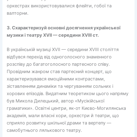
оркестрах використовувалися флейти, гобої та
валторни.
3. Схарактеризуй основні досягнення української
музики і театру XVII — середини XVIII ст.
В українській музиці XVII — середини XVIII століття
відбувся перехід від одноголосного знаменного
розспіву до багатоголосного партесного співу.
Провідним жанром став партесний концерт, що
характеризувався емоційними контрастами,
зіставленням динаміки та чергуванням сольних і
хорових епізодів. Видатним теоретиком цього напряму
був Микола Дилецький, автор «Мусікійської
граматики». Освітні центри, як-от Києво-Могилянська
академія, мали власні хори, оркестри й театри, що
сприяло розвитку шкільної драми та вертепу —
самобутнього лялькового театру.