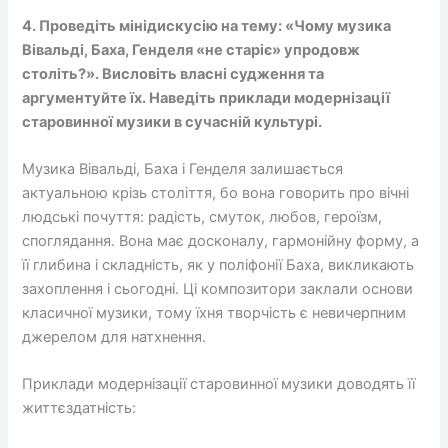
4. Проведіть мінідискусію на тему: «Чому музика
Вівальді, Баха, Генделя «не старіє» упродовж
століть?». Висловіть власні судження та
аргументуйте їх. Наведіть приклади модернізації
старовинної музики в сучасній культурі.
Музика Вівальді, Баха і Генделя залишається
актуальною крізь століття, бо вона говорить про вічні
людські почуття: радість, смуток, любов, героїзм,
споглядання. Вона має досконалу, гармонійну форму, а
її глибина і складність, як у поліфонії Баха, викликають
захоплення і сьогодні. Ці композитори заклали основи
класичної музики, тому їхня творчість є невичерпним
джерелом для натхнення.
Приклади модернізації старовинної музики доводять її
життєздатність: