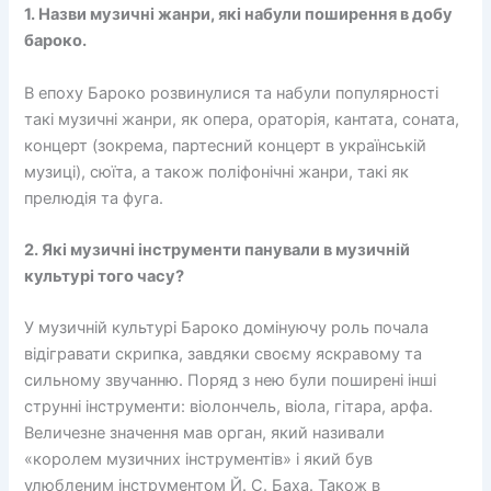
1. Назви музичні жанри, які набули поширення в добу
бароко.
В епоху Бароко розвинулися та набули популярності
такі музичні жанри, як опера, ораторія, кантата, соната,
концерт (зокрема, партесний концерт в українській
музиці), сюїта, а також поліфонічні жанри, такі як
прелюдія та фуга.
2. Які музичні інструменти панували в музичній
культурі того часу?
У музичній культурі Бароко домінуючу роль почала
відігравати скрипка, завдяки своєму яскравому та
сильному звучанню. Поряд з нею були поширені інші
струнні інструменти: віолончель, віола, гітара, арфа.
Величезне значення мав орган, який називали
«королем музичних інструментів» і який був
улюбленим інструментом Й. С. Баха. Також в