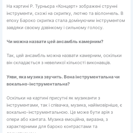
На картині Р. Турньєра «Концерт» зображені струнні
інструменти, схожі на скрипку, лютню та віолончель. В
епоху Бароко скрипка стала домінуючим інструментом
завдяки своєму дзвінкому і сильному голосу.
Чи можна назвати цей ансамбль камерним?
Так, цей ансамбль можна назвати камерним, оскільки
він складається з невеликої кількості виконавців.
Уяви, яка музика звучить. Вона інструментальна чи
вокально-інструментальна?
Оскільки на картині присутні як музиканти з
інструментами, так і співачка, музика, найімовірніше, є
вокально-інструментальною. Це може бути арія з
опери або кантата. Музика емоційна, виразна, з
характерними для бароко контрастами та