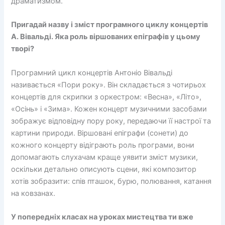
драматизмом.
Пригадай назву і зміст програмного циклу концертів
А. Вівальді. Яка роль віршованих епіграфів у цьому
творі?
Програмний цикл концертів Антоніо Вівальді
називається «Пори року». Він складається з чотирьох
концертів для скрипки з оркестром: «Весна», «Літо»,
«Осінь» і «Зима». Кожен концерт музичними засобами
зображує відповідну пору року, передаючи її настрої та
картини природи. Віршовані епіграфи (сонети) до
кожного концерту відіграють роль програми, вони
допомагають слухачам краще уявити зміст музики,
оскільки детально описують сцени, які композитор
хотів зобразити: спів пташок, бурю, полювання, катання
на ковзанах.
У попередніх класах на уроках мистецтва ти вже