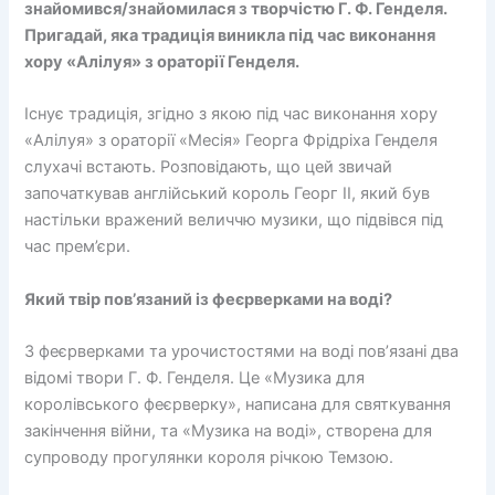
знайомився/знайомилася з творчістю Г. Ф. Генделя.
Пригадай, яка традиція виникла під час виконання
хору «Алілуя» з ораторії Генделя.
Існує традиція, згідно з якою під час виконання хору
«Алілуя» з ораторії «Месія» Георга Фрідріха Генделя
слухачі встають. Розповідають, що цей звичай
започаткував англійський король Георг II, який був
настільки вражений величчю музики, що підвівся під
час прем’єри.
Який твір пов’язаний із феєрверками на воді?
З феєрверками та урочистостями на воді пов’язані два
відомі твори Г. Ф. Генделя. Це «Музика для
королівського феєрверку», написана для святкування
закінчення війни, та «Музика на воді», створена для
супроводу прогулянки короля річкою Темзою.