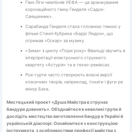
Гімн Ліги чемпіонів УЄФА — це аранжування
коронаційного гімну Генделя «Садок-
Священник».
Сарабанда Генделя стала головною темою у
фільмі Стенлі Кубрика «Баррі Ліндон», що
отримав «Оскар» за музику.
«Зима» з циклу «Пори року» Вівальді звучить в
інтерпретації електронного струнного
квартету «Астурія» та в техно-реміксах.
Рок-гурти часто створюють власні версії
класичних творів, наприклад, токати і фуги ре
мінор Баха.
Мистецький проект «Душа Майстра в струнах
бандури дзвенить». Об’єднайтеся в невеликі групи й
дослідіть мистецтво виготовлення бандур в Україні й
українській діаспорі. Ознайомтеся з конструкцією
інструмента, з особливостями професії майстра з