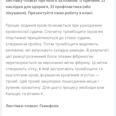
листівку-плакат про нього за планом: 1) причини, 2)
наслідки для здоров’я, 3) профілактика (або
лікування). Презентуйте свою роботу в класі.
Процес зсідання крові починається при ушкодженні
кровоносної судини. Спочатку тромбоцити (кров’яні
пластинки) прикріплюються до стінок судини,
утворюючи пробку. Потім тромбоцити виділяють
речовини, які запускають складну реакцію. В результаті
цієї реакції розчинний білок плазми фібриноген
перетворюється на нерозчинні нитки фібрину. Ці нитки
створюють сітку, в якій застрягають тромбоцити та
інші клітини крові, формуючи кров’яний згусток —
тромб. Цей тромб закупорює пошкоджене місце і
зупиняє кровотечу. Для цього процесу необхідні іони
Кальцію та вітамін K.
Листівка-плакат: Гемофілія