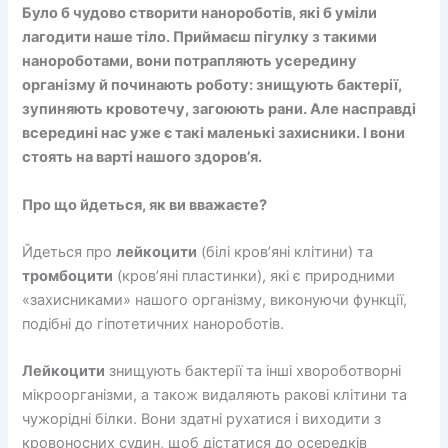
Було б чудово створити нанороботів, які б уміли
лагодити наше тіло. Приймаєш пігулку з такими
нанороботами, вони потрапляють усередину
організму й починають роботу: знищують бактерії,
зупиняють кровотечу, загоюють рани. Але насправді
всередині нас уже є такі маленькі захисники. І вони
стоять на варті нашого здоров’я.
Про що йдеться, як ви вважаєте?
Йдеться про
лейкоцити
(білі кров’яні клітини) та
тромбоцити
(кров’яні пластинки), які є природними
«захисниками» нашого організму, виконуючи функції,
подібні до гіпотетичних нанороботів.
Лейкоцити
знищують бактерії та інші хвороботворні
мікроорганізми, а також видаляють ракові клітини та
чужорідні білки. Вони здатні рухатися і виходити з
кровоносних судин, щоб дістатися до осередків