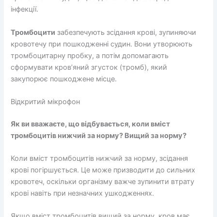
інфекції.
Тромбоцити
забезпечують зсідання крові, зупиняючи
кровотечу при пошкодженні судин. Вони утворюють
тромбоцитарну пробку, а потім допомагають
сформувати кров’яний згусток (тромб), який
закупорює пошкоджене місце.
Відкритий мікрофон
Як ви вважаєте, що відбувається, коли вміст
тромбоцитів нижчий за норму? Вищий за норму?
Коли вміст тромбоцитів нижчий за норму, зсідання
крові погіршується. Це може призводити до сильних
кровотеч, оскільки організму важче зупинити втрату
крові навіть при незначних ушкодженнях.
Якщо вміст тромбоцитів вищий за норму, кров має