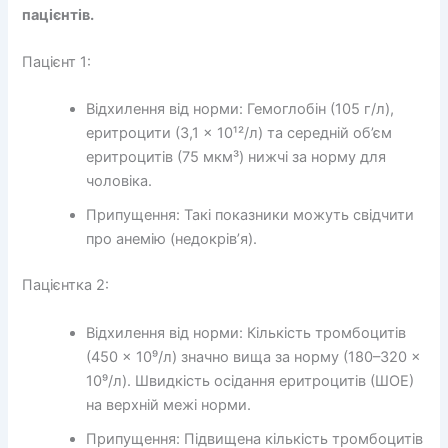
пацієнтів.
Пацієнт 1:
Відхилення від норми: Гемоглобін (105 г/л),
еритроцити (3,1 × 10¹²/л) та середній об’єм
еритроцитів (75 мкм³) нижчі за норму для
чоловіка.
Припущення: Такі показники можуть свідчити
про анемію (недокрів’я).
Пацієнтка 2:
Відхилення від норми: Кількість тромбоцитів
(450 × 10⁹/л) значно вища за норму (180–320 ×
10⁹/л). Швидкість осідання еритроцитів (ШОЕ)
на верхній межі норми.
Припущення: Підвищена кількість тромбоцитів