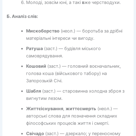
Молоді, зовсім юні, а такі
в
же черстводухи.
Б. Аналіз слів:
Мискоборство
(неол.) — боротьба за дрібні
матеріальні інтереси чи вигоду.
Ратуша
(заст.) — будівля міського
самоврядування.
Кошовий
(заст.) — головний воєначальник,
голова коша (військового табору) на
Запорозькій Січі.
Шабля
(заст.) — старовинна холодна зброя з
вигнутим лезом.
Життєіснування
,
життєсмерть
(неол.) —
авторські слова для позначення складних
філософських процесів життя і смерті.
Свічадо
(заст.) — дзеркало; у переносному