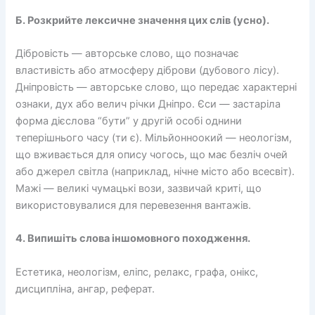
Б. Розкрийте лексичне значення цих слів (усно).
Дібровість — авторське слово, що позначає
властивість або атмосферу діброви (дубового лісу).
Дніпровість — авторське слово, що передає характерні
ознаки, дух або велич річки Дніпро. Єси — застаріла
форма дієслова “бути” у другій особі однини
теперішнього часу (ти є). Мільйонноокий — неологізм,
що вживається для опису чогось, що має безліч очей
або джерел світла (наприклад, нічне місто або всесвіт).
Мажі — великі чумацькі вози, зазвичай криті, що
використовувалися для перевезення вантажів.
4. Випишіть слова іншомовного походження.
Естетика, неологізм, еліпс, релакс, графа, онікс,
дисципліна, ангар, реферат.