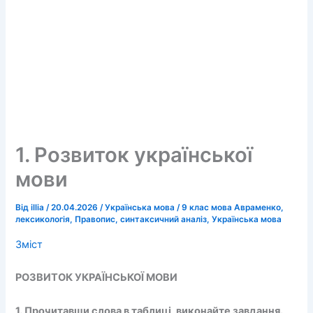
1. Розвиток української
мови
Від
illia
/
20.04.2026
/
Українська мова
/
9 клас мова Авраменко
,
лексикологія
,
Правопис
,
синтаксичний аналіз
,
Українська мова
Зміст
РОЗВИТОК УКРАЇНСЬКОЇ МОВИ
1. Прочитавши слова в таблиці, виконайте завдання.