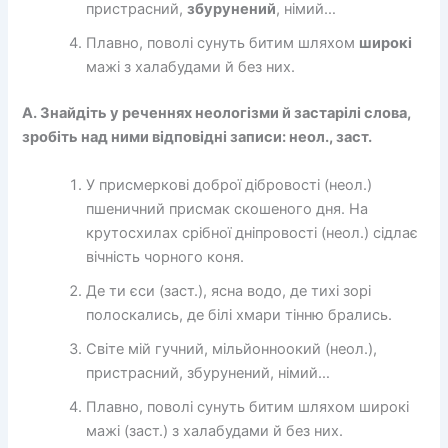
пристрасний,
збурунений
, німий…
Плавно, поволі сунуть битим шляхом
широкі
мажі з халабудами й без них.
А. Знайдіть у реченнях неологізми й застарілі слова,
зробіть над ними відповідні записи: неол., заст.
У присмеркові доброї дібровості (неол.)
пшеничний присмак скошеного дня. На
крутосхилах срібної дніпровості (неол.) сідлає
вічність чорного коня.
Де ти єси (заст.), ясна водо, де тихі зорі
полоскались, де білі хмари тінню брались.
Світе мій гучний, мільйонноокий (неол.),
пристрасний, збурунений, німий…
Плавно, поволі сунуть битим шляхом широкі
мажі (заст.) з халабудами й без них.