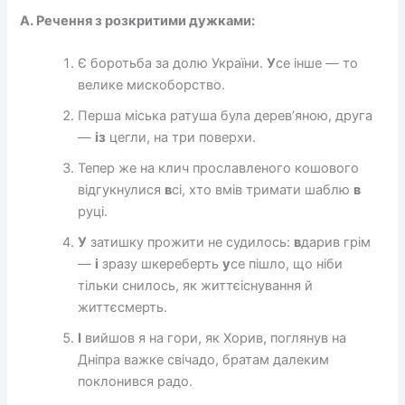
А. Речення з розкритими дужками:
Є боротьба за долю України.
У
се інше — то
велике мискоборство.
Перша міська ратуша була дерев’яною, друга
—
із
цегли, на три поверхи.
Тепер же на клич прославленого кошового
відгукнулися
в
сі, хто вмів тримати шаблю
в
руці.
У
затишку прожити не судилось:
в
дарив грім
—
і
зразу шкереберть
у
се пішло, що ніби
тільки снилось, як життєіснування й
життєсмерть.
І
вийшов я на гори, як Хорив, поглянув на
Дніпра важке свічадо, братам далеким
поклонився радо.