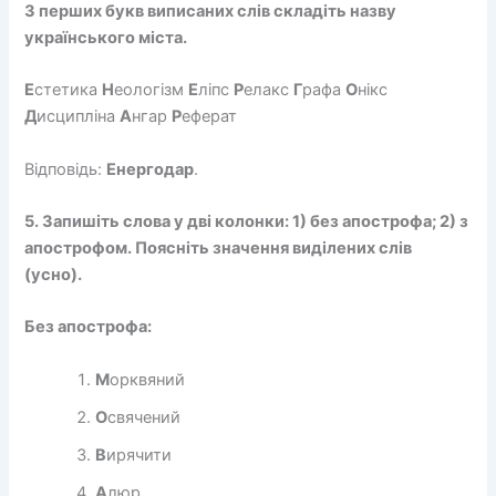
З перших букв виписаних слів складіть назву
українського міста.
Е
стетика
Н
еологізм
Е
ліпс
Р
елакс
Г
рафа
О
нікс
Д
исципліна
А
нгар
Р
еферат
Відповідь:
Енергодар
.
5. Запишіть слова у дві колонки: 1) без апострофа; 2) з
апострофом. Поясніть значення виділених слів
(усно).
Без апострофа:
М
орквяний
О
свячений
В
ирячити
А
люр