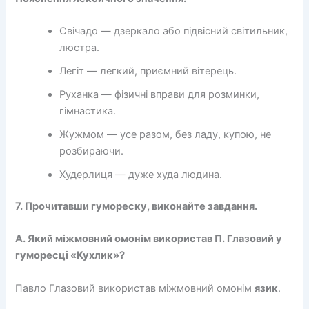
Свічадо — дзеркало або підвісний світильник,
люстра.
Легіт — легкий, приємний вітерець.
Руханка — фізичні вправи для розминки,
гімнастика.
Жужмом — усе разом, без ладу, купою, не
розбираючи.
Худерлиця — дуже худа людина.
7. Прочитавши гумореску, виконайте завдання.
А. Який міжмовний омонім використав П. Глазовий у
гуморесці «Кухлик»?
Павло Глазовий використав міжмовний омонім
язик
.