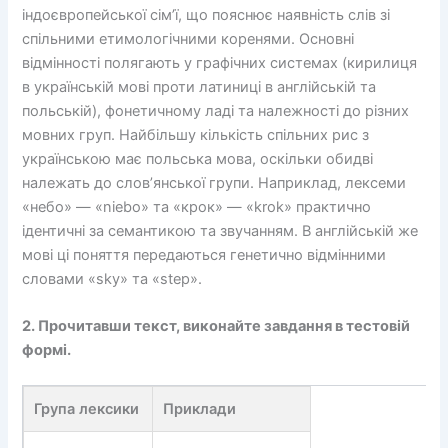
індоєвропейської сім’ї, що пояснює наявність слів зі
спільними етимологічними коренями. Основні
відмінності полягають у графічних системах (кирилиця
в українській мові проти латиниці в англійській та
польській), фонетичному ладі та належності до різних
мовних груп. Найбільшу кількість спільних рис з
українською має польська мова, оскільки обидві
належать до слов’янської групи. Наприклад, лексеми
«небо» — «niebo» та «крок» — «krok» практично
ідентичні за семантикою та звучанням. В англійській же
мові ці поняття передаються генетично відмінними
словами «sky» та «step».
2. Прочитавши текст, виконайте завдання в тестовій
формі.
Група лексики
Приклади