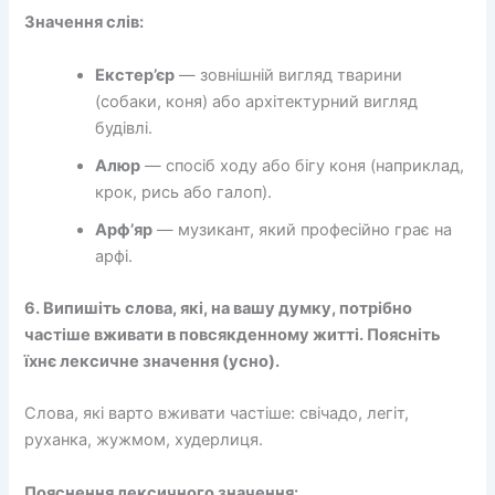
Значення слів:
Екстер’єр
— зовнішній вигляд тварини
(собаки, коня) або архітектурний вигляд
будівлі.
Алюр
— спосіб ходу або бігу коня (наприклад,
крок, рись або галоп).
Арф’яр
— музикант, який професійно грає на
арфі.
6. Випишіть слова, які, на вашу думку, потрібно
частіше вживати в повсякденному житті. Поясніть
їхнє лексичне значення (усно).
Слова, які варто вживати частіше: свічадо, легіт,
руханка, жужмом, худерлиця.
Пояснення лексичного значення: