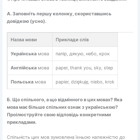
А. Заповніть першу колонку, скориставшись
довідкою (усно).
Назва мови
Приклади слів
Українська
мова
папір, дякую, небо, крок
Англійська
мова
paper, thank you, sky, step
Польська
мова
papier, dziękuję, niebo, krok
Б. Що спільного, а що відмінного в цих мовах? Яка
мова має більше спільних ознак з українською?
Проілюструйте свою відповідь конкретними
прикладами.
Спільність цих мов зумовлена їхньою належністю до