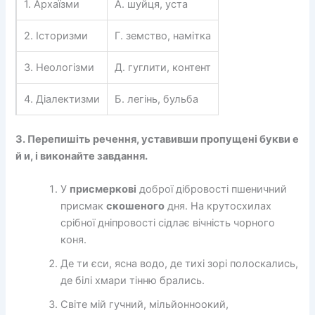
1. Архаїзми
А. шуйця, уста
2. Історизми
Г. земство, намітка
3. Неологізми
Д. гуглити, контент
4. Діалектизми
Б. легінь, бульба
3. Перепишіть речення, уставивши пропущені букви е
й и, і виконайте завдання.
У
присмеркові
доброї дібровості пшеничний
присмак
скошеного
дня. На крутосхилах
срібної дніпровості сідлає вічність чорного
коня.
Де ти єси, ясна водо, де тихі зорі полоскались,
де білі хмари тінню брались.
Світе мій гучний, мільйонноокий,