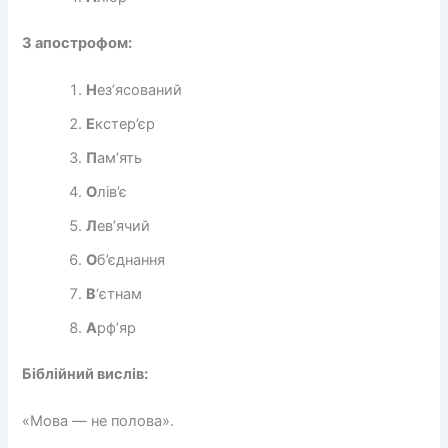
З апострофом:
Н
ез’ясований
Е
кстер’єр
П
ам’ять
О
лів’є
Л
ев’ячий
О
б’єднання
В
‘єтнам
А
рф’яр
Біблійний вислів:
«Мова — не полова».