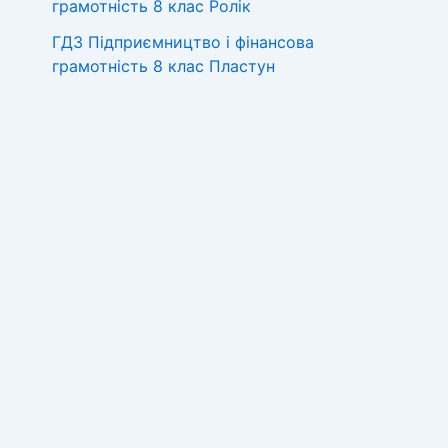
грамотність 8 клас Ролік
ГДЗ Підприємництво і фінансова
грамотність 8 клас Пластун
ГДЗ Підприємництво і фінансова
грамотність 8 клас Гільберг,
Суховій
ГДЗ Англійська мова 8 клас
Джеймс Стайрінг 2025
ГДЗ Технології 8 клас
Ходзицька, Горобець 2025
Категорії
Алгебра
Англійська мова