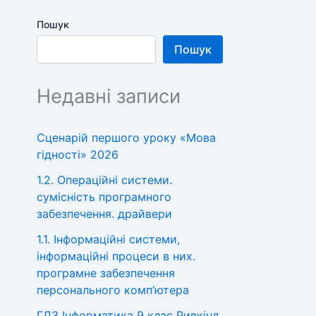
Пошук
Пошук
Недавні записи
Сценарій першого уроку «Мова
гідності» 2026
1.2. Операційні системи.
сумісність програмного
забезпечення. драйвери
1.1. Інформаційні системи,
інформаційні процеси в них.
програмне забезпечення
персонального комп’ютера
ГДЗ Інформатика 9 клас Ривкінд