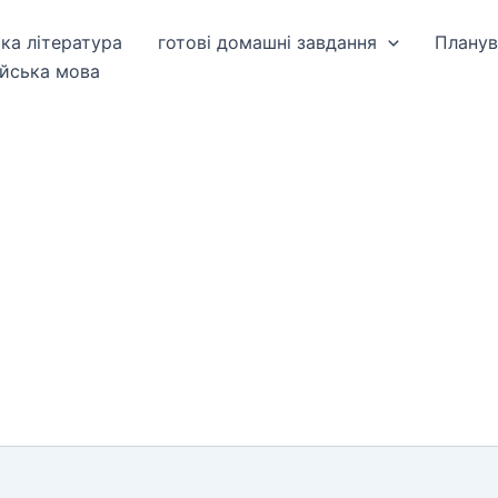
ька література
готові домашні завдання
Планув
ійська мова