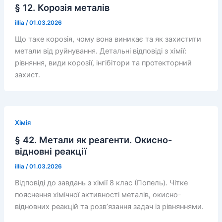
§ 12. Корозія металів
illia
/
01.03.2026
Що таке корозія, чому вона виникає та як захистити
метали від руйнування. Детальні відповіді з хімії:
рівняння, види корозії, інгібітори та протекторний
захист.
Хімія
§ 42. Метали як реагенти. Окисно-
відновні реакції
illia
/
01.03.2026
Відповіді до завдань з хімії 8 клас (Попель). Чітке
пояснення хімічної активності металів, окисно-
відновних реакцій та розв’язання задач із рівняннями.